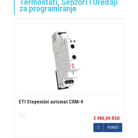
Termostati, Senzori i Uređaji
za programiranje
ETI Stepenišni automat CRM-4
Eti
3.980,00 RSD
PORUČI