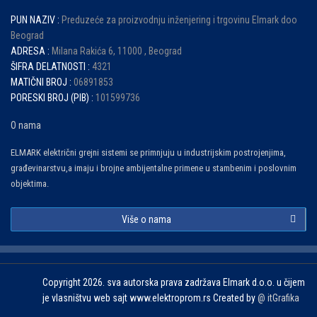
PUN NAZIV :
Preduzeće za proizvodnju inženjering i trgovinu Elmark doo
Beograd
ADRESA :
Milana Rakića 6, 11000 , Beograd
ŠIFRA DELATNOSTI :
4321
MATIČNI BROJ :
06891853
PORESKI BROJ (PIB) :
101599736
O nama
ELMARK električni grejni sistemi se primnjuju u industrijskim postrojenjima,
građevinarstvu,a imaju i brojne ambijentalne primene u stambenim i poslovnim
objektima.
Više o nama
Copyright 2026. sva autorska prava zadržava Elmark d.o.o. u čijem
je vlasništvu web sajt www.elektroprom.rs Created by
@ itGrafika